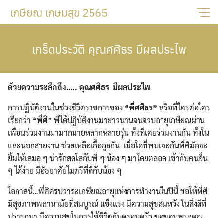
Skip
เกษียณ เกษมสุข 2565
to
content
เกร็ดประวัติ คุณศศิธร มีผลประไพ
ด้วยความระลึกถึง….. คุณศศิธร มีผลประไพ
การปฏิบัติงานในช่วงชีวิตราชการของ
“พี่ศศิธร”
หรือที่ใครต่อใคร
เรียกว่า
“พี่ศิ
” พี่ได้ปฏิบัติงานมายาวนานจนจวบอายุเกษียณผ่าน
เพื่อนร่วมงานมามากมายหลากหลายรุ่น ทั้งที่เคยร่วมงานกัน ทั้งใน
และนอกสายงาน ช่วยเหลือเกื้อกูลกัน เมื่อใดที่พบเจอกันพี่ศิมักจะ
ยิ้มให้เสมอ ๆ น่ารักสดใสกับพี่ ๆ น้อง ๆ มาโดยตลอด เข้ากับคนอื่น
ๆ ได้ง่าย มีอัธยาศัยไมตรีที่ดีกับน้อง ๆ
โอกาสนี้…พี่ศิครบวาระเกษียณอายุแห่งการทำงานในปีนี้ ขอให้พี่ศิ
มีสุขภาพพลานามัยที่สมบูรณ์ แข็งแรง มีความสุขสมหวัง ในสิ่งดีที่
ปรารถนา มีความสุขในการใช้ชีวิตกับครอบครัว ขอขอบพระคุณ