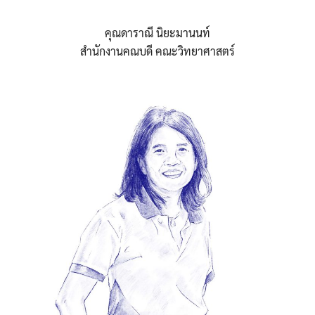
คุณดาราณี นิยะมานนท์
สำนักงานคณบดี คณะวิทยาศาสตร์