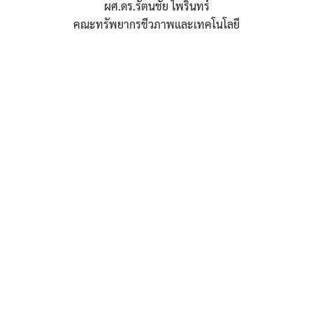
ผศ.ดร.รัตนชัย ไพรินทร์
คณะทรัพยากรชีวภาพและเทคโนโลยี